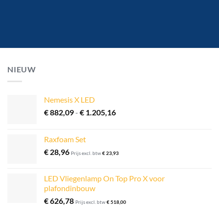
NIEUW
Nemesis X LED
Prijsklasse:
€
882,09
-
€
1.205,16
€ 882,09
tot
Raxfoam Set
€ 1.205,16
€
28,96
Prijs excl. btw
€
23,93
LED Vliegenlamp On Top Pro X voor
plafondinbouw
€
626,78
Prijs excl. btw
€
518,00