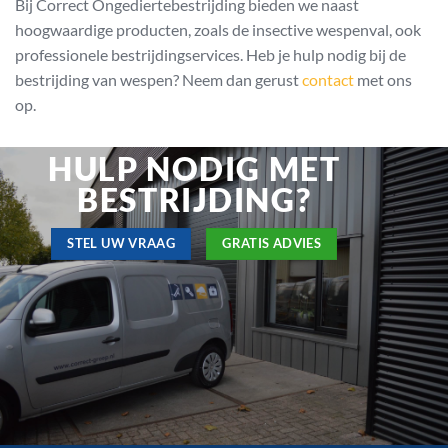
Bij Correct Ongediertebestrijding bieden we naast
hoogwaardige producten, zoals de insective wespenval, ook
professionele bestrijdingservices. Heb je hulp nodig bij de
bestrijding van wespen? Neem dan gerust
contact
met ons
op.
HULP NODIG MET
BESTRIJDING?
STEL UW VRAAG
GRATIS ADVIES