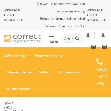
Ga
Nieuws
Algemene voorwaarden
naar
WEBSHOP
WEBSHOP
Bestellen en levering
inhoud
TEGEN
TEGEN
Retour- en terugbetalingsbeleid
ONGEDIERTE
ONGEDIERTE
Betalen
Over ons
Contact
Zoeken
naar:
MENU
Duiven/vogels
Houtworm/boktor
0183
Mieren/insecten
Mollen
Muizen/ratten
- 647
442
Vliegen/wespen
HOME
/
SHOP
/