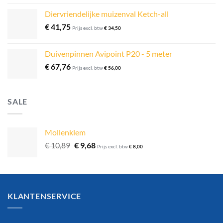
Diervriendelijke muizenval Ketch-all
€
41,75
Prijs excl. btw
€
34,50
Duivenpinnen Avipoint P20 - 5 meter
€
67,76
Prijs excl. btw
€
56,00
SALE
Mollenklem
Oorspronkelijke
Huidige
€
10,89
€
9,68
Prijs excl. btw
€
8,00
prijs
prijs
was:
is:
€ 10,89.
€ 9,68.
KLANTENSERVICE