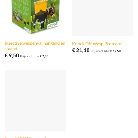
Insective wespenval hangend en
Knock Off Wesp Protector
staand
€
21,18
Prijs excl. btw
€
17,50
€
9,50
Prijs excl. btw
€
7,85