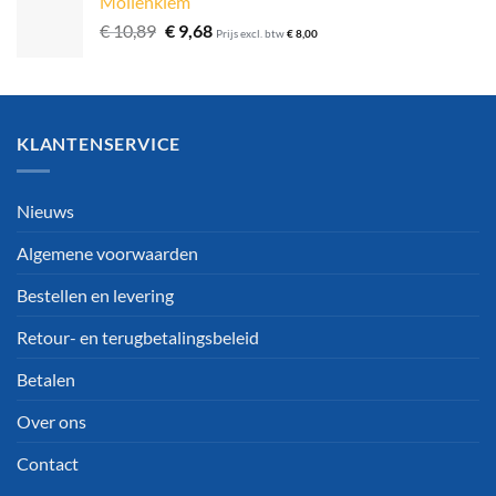
Mollenklem
Oorspronkelijke
Huidige
€
10,89
€
9,68
Prijs excl. btw
€
8,00
prijs
prijs
was:
is:
€ 10,89.
€ 9,68.
KLANTENSERVICE
Nieuws
Algemene voorwaarden
Bestellen en levering
Retour- en terugbetalingsbeleid
Betalen
Over ons
Contact