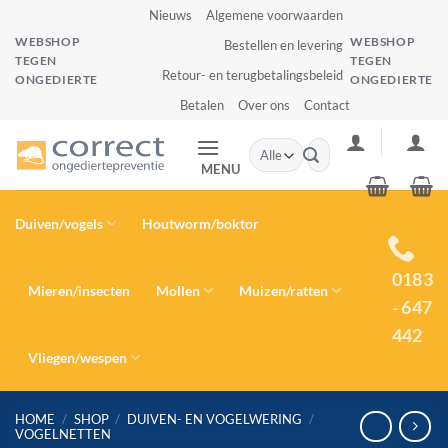
Ga
Nieuws
Algemene voorwaarden
naar
WEBSHOP
WEBSHOP
Bestellen en levering
inhoud
TEGEN
TEGEN
Retour- en terugbetalingsbeleid
ONGEDIERTE
ONGEDIERTE
Betalen
Over ons
Contact
Zoeken
naar:
MENU
Duiven/vogels
Houtworm/boktor
0183
Mieren/insecten
Mollen
Muizen/ratten
- 647
442
Vliegen/wespen
HOME
/
SHOP
/
DUIVEN- EN VOGELWERING
/
VOGELNETTEN