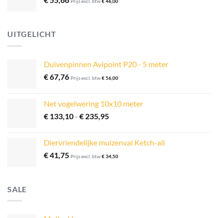
Prijs excl. btw
€
46,00
UITGELICHT
Duivenpinnen Avipoint P20 - 5 meter
€
67,76
Prijs excl. btw
€
56,00
Net vogelwering 10x10 meter
Prijsklasse:
€
133,10
-
€
235,95
€ 133,10
tot
Diervriendelijke muizenval Ketch-all
€ 235,95
€
41,75
Prijs excl. btw
€
34,50
SALE