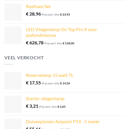
tot
Raxfoam Set
€ 1.205,16
€
28,96
Prijs excl. btw
€
23,93
LED Vliegenlamp On Top Pro X voor
plafondinbouw
€
626,78
Prijs excl. btw
€
518,00
VEEL VERKOCHT
Reservelamp 15 watt TL
€
17,55
Prijs excl. btw
€
14,50
Starter vliegenlamp
€
3,21
Prijs excl. btw
€
2,65
Duivenpinnen Avipoint P14 - 5 meter
€
55,66