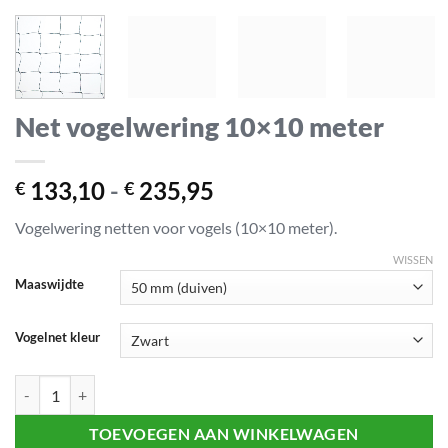
Net vogelwering 10×10 meter
Prijsklasse:
133,10
-
235,95
€
€
€ 133,10
Vogelwering netten voor vogels (10×10 meter).
tot
€ 235,95
WISSEN
Maaswijdte
Vogelnet kleur
Net vogelwering 10x10 meter aantal
TOEVOEGEN AAN WINKELWAGEN