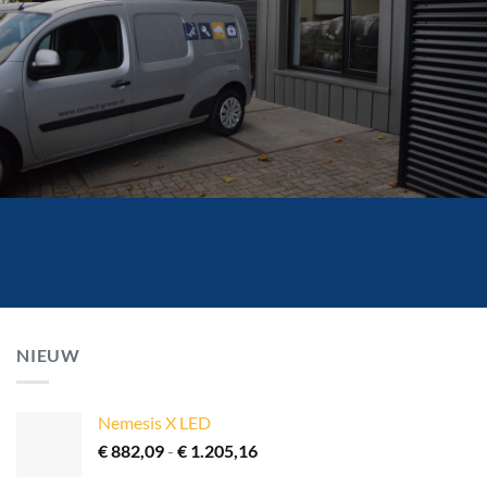
NIEUW
Nemesis X LED
Prijsklasse:
€
882,09
-
€
1.205,16
€ 882,09