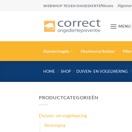
Ga
Nieuws
Algemen
WEBSHOP TEGEN ONGEDIERTE
naar
inhoud
MENU
Duiven/vogels
Houtworm/boktor
Mier
HOME
/
SHOP
/
DUIVEN- EN VOGELWERING
/
PRODUCTCATEGORIEËN
Duiven- en vogelwering
Bevestiging