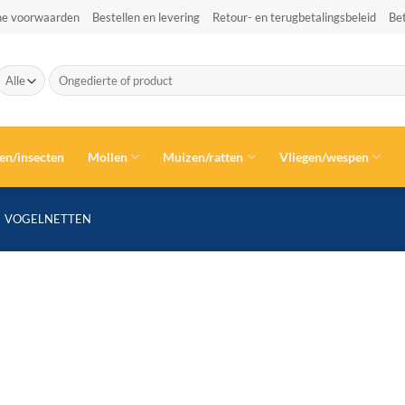
e voorwaarden
Bestellen en levering
Retour- en terugbetalingsbeleid
Be
Zoeken
naar:
en/insecten
Mollen
Muizen/ratten
Vliegen/wespen
VOGELNETTEN