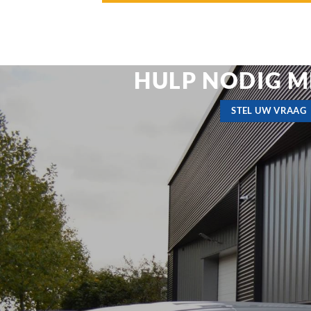
HULP NODIG M
STEL UW VRAAG