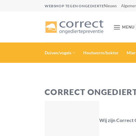
Ga
Nieuws
Algemen
WEBSHOP TEGEN ONGEDIERTE
naar
inhoud
MENU
Duiven/vogels
Houtworm/boktor
Mier
CORRECT ONGEDIER
Wij zijn Correct