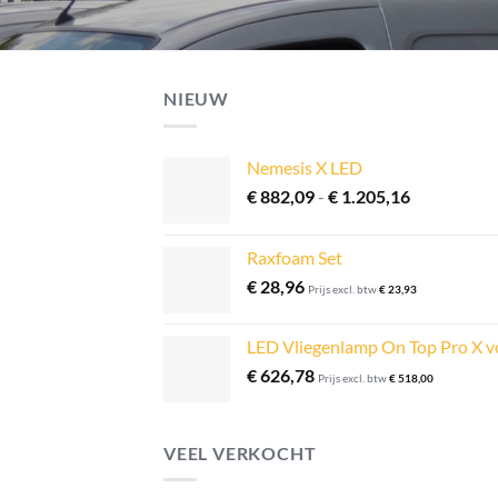
NIEUW
Nemesis X LED
Prijsklasse:
€
882,09
-
€
1.205,16
€ 882,09
tot
Raxfoam Set
€ 1.205,16
€
28,96
Prijs excl. btw
€
23,93
LED Vliegenlamp On Top Pro X 
€
626,78
Prijs excl. btw
€
518,00
VEEL VERKOCHT