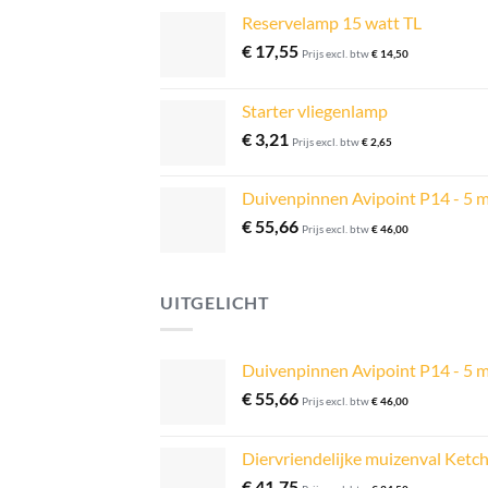
Reservelamp 15 watt TL
€
17,55
Prijs excl. btw
€
14,50
Starter vliegenlamp
€
3,21
Prijs excl. btw
€
2,65
Duivenpinnen Avipoint P14 - 5 
€
55,66
Prijs excl. btw
€
46,00
UITGELICHT
Duivenpinnen Avipoint P14 - 5 
€
55,66
Prijs excl. btw
€
46,00
Diervriendelijke muizenval Ketch
€
41,75