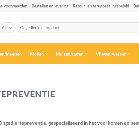
e voorwaarden
Bestellen en levering
Retour- en terugbetalingsbeleid
Be
Zoeken
naar:
en/insecten
Mollen
Muizen/ratten
Vliegen/wespen
TEPREVENTIE
 Ongediertepreventie, gespecialiseerd in het voorkomen en best