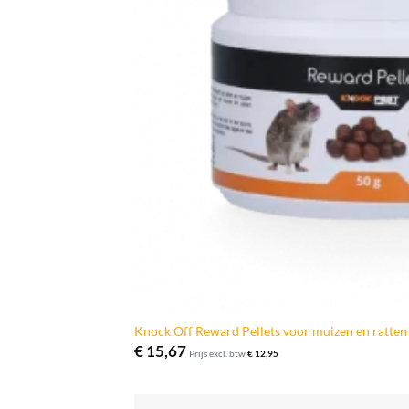
Knock Off Reward Pellets voor muizen en ratten
€
15,67
Prijs excl. btw
€
12,95