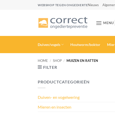
Ga
Nieuws
Algemen
WEBSHOP TEGEN ONGEDIERTE
naar
inhoud
MENU
Duiven/vogels
Houtworm/boktor
Mier
HOME
/
SHOP
/
MUIZEN EN RATTEN
FILTER
PRODUCTCATEGORIEËN
Duiven- en vogelwering
Mieren en insecten