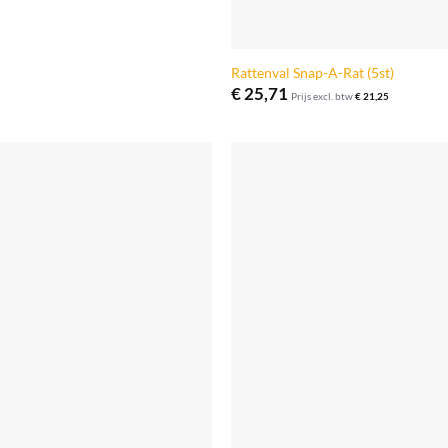
Rattenval Snap-A-Rat (5st)
€
25,71
Prijs excl. btw
€
21,25