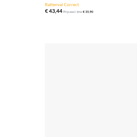
Rattenval Correct
€
43,44
Prijs excl. btw
€
35,90