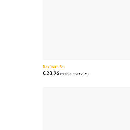
Raxfoam Set
€
28,96
Prijs excl. btw
€
23,93