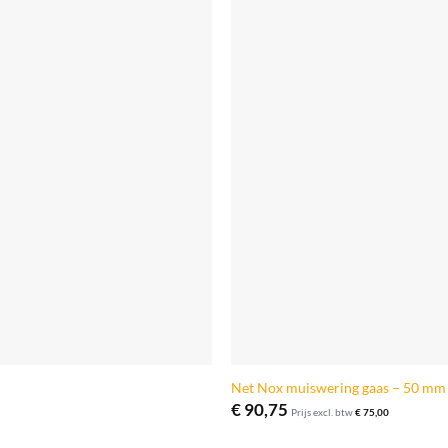
Net Nox muiswering gaas – 50 mm
€
90,75
Prijs excl. btw
€
75,00