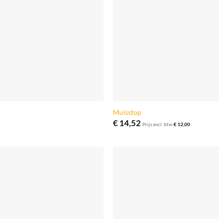
Muisstop
€
14,52
Prijs excl. btw
€
12,00