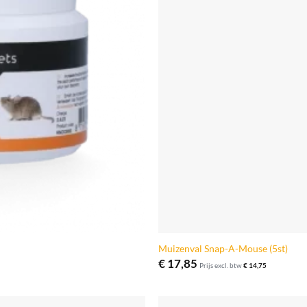
Muizenval Snap-A-Mouse (5st)
€
17,85
Prijs excl. btw
€
14,75