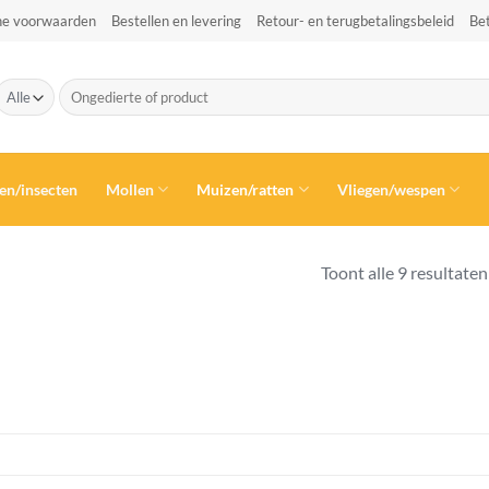
e voorwaarden
Bestellen en levering
Retour- en terugbetalingsbeleid
Be
Zoeken
naar:
en/insecten
Mollen
Muizen/ratten
Vliegen/wespen
Toont alle 9 resultaten