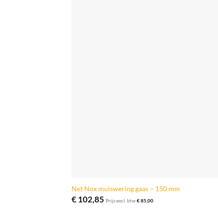
Net Nox muiswering gaas – 150 mm
€
102,85
Prijs excl. btw
€
85,00