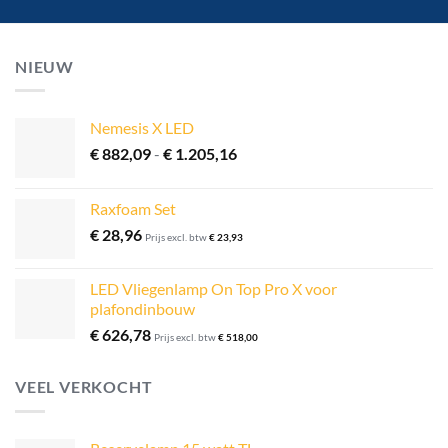
NIEUW
Nemesis X LED
Prijsklasse:
€
882,09
-
€
1.205,16
€ 882,09
tot
Raxfoam Set
€ 1.205,16
€
28,96
Prijs excl. btw
€
23,93
LED Vliegenlamp On Top Pro X voor
plafondinbouw
€
626,78
Prijs excl. btw
€
518,00
VEEL VERKOCHT