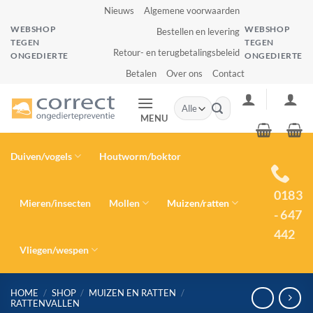
Ga
Nieuws
Algemene voorwaarden
naar
WEBSHOP
WEBSHOP
Bestellen en levering
inhoud
TEGEN
TEGEN
Retour- en terugbetalingsbeleid
ONGEDIERTE
ONGEDIERTE
Betalen
Over ons
Contact
Zoeken
naar:
MENU
Duiven/vogels
Houtworm/boktor
0183
Mieren/insecten
Mollen
Muizen/ratten
- 647
442
Vliegen/wespen
HOME
/
SHOP
/
MUIZEN EN RATTEN
/
RATTENVALLEN