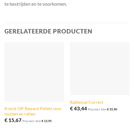
te bestrijden en te voorkomen.
GERELATEERDE PRODUCTEN
Rattenval Correct
€
43,44
Knock Off Reward Pellets voor
Prijs excl. btw
€
35,90
muizen en ratten
€
15,67
Prijs excl. btw
€
12,95