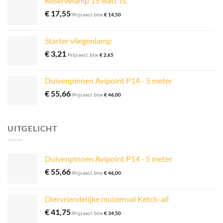
Reservelamp 15 watt TL
€
17,55
Prijs excl. btw
€
14,50
Starter vliegenlamp
€
3,21
Prijs excl. btw
€
2,65
Duivenpinnen Avipoint P14 - 5 meter
€
55,66
Prijs excl. btw
€
46,00
UITGELICHT
Duivenpinnen Avipoint P14 - 5 meter
€
55,66
Prijs excl. btw
€
46,00
Diervriendelijke muizenval Ketch-all
€
41,75
Prijs excl. btw
€
34,50