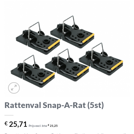
Rattenval Snap-A-Rat (5st)
25,71
€
Prijs excl. btw
€
21,25