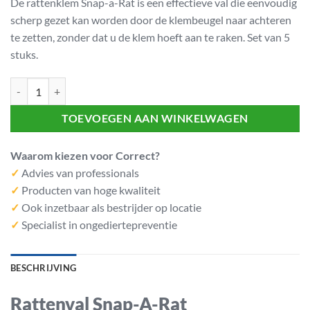
De rattenklem Snap-a-Rat is een effectieve val die eenvoudig
scherp gezet kan worden door de klembeugel naar achteren
te zetten, zonder dat u de klem hoeft aan te raken. Set van 5
stuks.
Rattenval Snap-A-Rat (5st) aantal
TOEVOEGEN AAN WINKELWAGEN
Waarom kiezen voor Correct?
✓
Advies van professionals
✓
Producten van hoge kwaliteit
✓
Ook inzetbaar als bestrijder op locatie
✓
Specialist in ongediertepreventie
BESCHRIJVING
Rattenval Snap-A-Rat