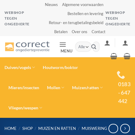
Ga
Nieuws
Algemene voorwaarden
naar
WEBSHOP
WEBSHOP
Bestellen en levering
inhoud
TEGEN
TEGEN
Retour- en terugbetalingsbeleid
ONGEDIERTE
ONGEDIERTE
Betalen
Over ons
Contact
Zoeken
naar:
MENU
Duiven/vogels
Houtworm/boktor
0183
Mieren/insecten
Mollen
Muizen/ratten
- 647
442
Vliegen/wespen
HOME
/
SHOP
/
MUIZEN EN RATTEN
/
MUISWERING