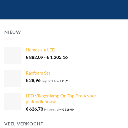
NIEUW
Nemesis X LED
Prijsklasse:
€
882,09
-
€
1.205,16
€ 882,09
tot
Raxfoam Set
€ 1.205,16
€
28,96
Prijs excl. btw
€
23,93
LED Vliegenlamp On Top Pro X voor
plafondinbouw
€
626,78
Prijs excl. btw
€
518,00
VEEL VERKOCHT