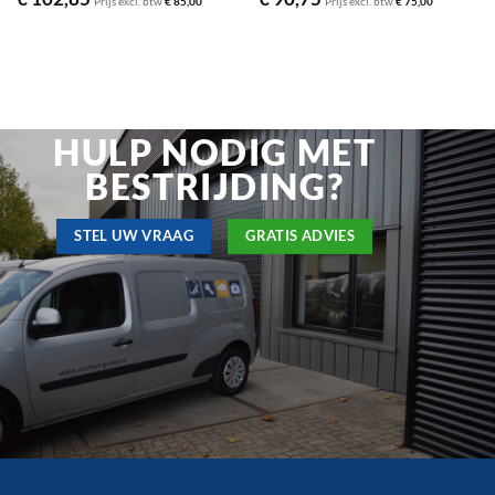
Prijs excl. btw
€
85,00
Prijs excl. btw
€
75,00
HULP NODIG MET
BESTRIJDING?
STEL UW VRAAG
GRATIS ADVIES