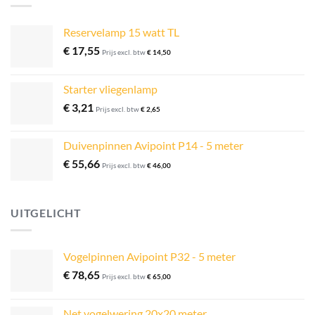
Reservelamp 15 watt TL
€
17,55
Prijs excl. btw
€
14,50
Starter vliegenlamp
€
3,21
Prijs excl. btw
€
2,65
Duivenpinnen Avipoint P14 - 5 meter
€
55,66
Prijs excl. btw
€
46,00
UITGELICHT
Vogelpinnen Avipoint P32 - 5 meter
€
78,65
Prijs excl. btw
€
65,00
Net vogelwering 20x20 meter