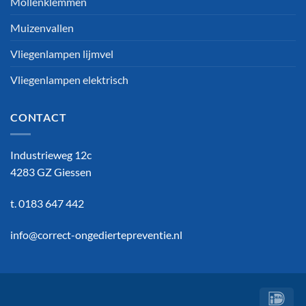
Mollenklemmen
Muizenvallen
Vliegenlampen lijmvel
Vliegenlampen elektrisch
CONTACT
Industrieweg 12c
4283 GZ Giessen
t. 0183 647 442
info@correct-ongediertepreventie.nl
IDe