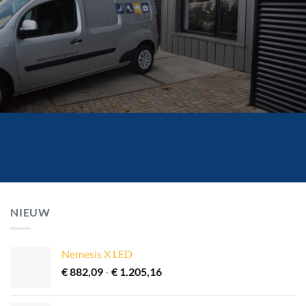
NIEUW
Nemesis X LED
Prijsklasse:
€
882,09
-
€
1.205,16
€ 882,09
tot