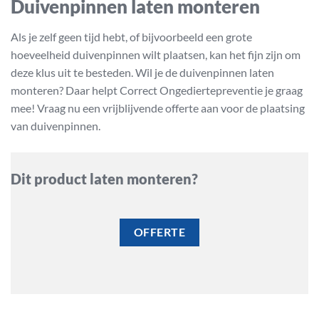
Duivenpinnen laten monteren
Als je zelf geen tijd hebt, of bijvoorbeeld een grote
hoeveelheid duivenpinnen wilt plaatsen, kan het fijn zijn om
deze klus uit te besteden. Wil je de duivenpinnen laten
monteren? Daar helpt Correct Ongediertepreventie je graag
mee! Vraag nu een vrijblijvende offerte aan voor de plaatsing
van duivenpinnen.
Dit product laten monteren?
OFFERTE