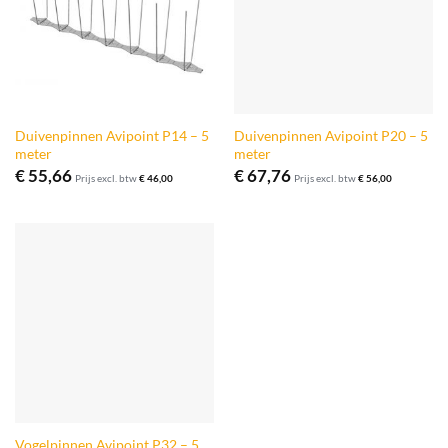
Duivenpinnen Avipoint P14 – 5
Duivenpinnen Avipoint P20 – 5
meter
meter
€
55,66
€
67,76
Prijs excl. btw
€
46,00
Prijs excl. btw
€
56,00
Vogelpinnen Avipoint P32 – 5