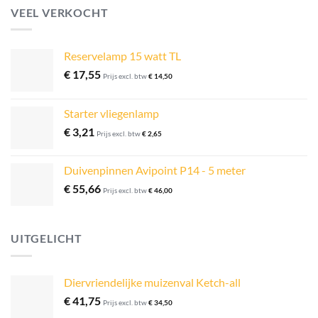
VEEL VERKOCHT
Reservelamp 15 watt TL
€
17,55
Prijs excl. btw
€
14,50
Starter vliegenlamp
€
3,21
Prijs excl. btw
€
2,65
Duivenpinnen Avipoint P14 - 5 meter
€
55,66
Prijs excl. btw
€
46,00
UITGELICHT
Diervriendelijke muizenval Ketch-all
€
41,75
Prijs excl. btw
€
34,50