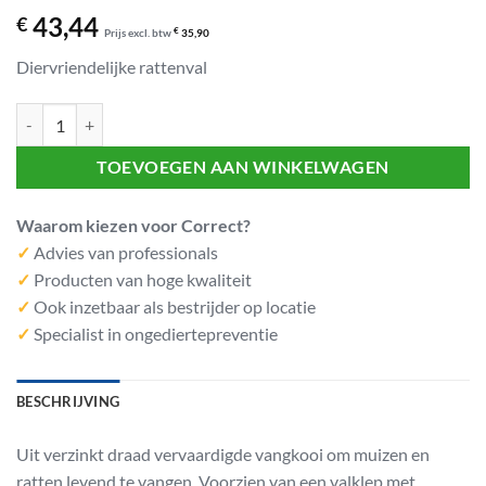
43,44
€
Prijs excl. btw
€
35,90
Diervriendelijke rattenval
Rattenval Correct aantal
TOEVOEGEN AAN WINKELWAGEN
Waarom kiezen voor Correct?
✓
Advies van professionals
✓
Producten van hoge kwaliteit
✓
Ook inzetbaar als bestrijder op locatie
✓
Specialist in ongediertepreventie
BESCHRIJVING
Uit verzinkt draad vervaardigde vangkooi om muizen en
ratten levend te vangen. Voorzien van een valklep met