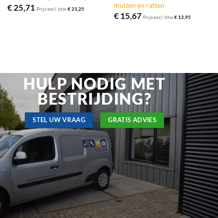
muizen en ratten
€
25,71
Prijs excl. btw
€
21,25
€
15,67
Prijs excl. btw
€
12,95
HULP NODIG MET
BESTRIJDING?
STEL UW VRAAG
GRATIS ADVIES