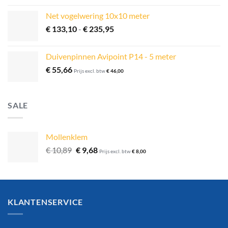
Net vogelwering 10x10 meter
Prijsklasse:
€
133,10
-
€
235,95
€ 133,10
tot
Duivenpinnen Avipoint P14 - 5 meter
€ 235,95
€
55,66
Prijs excl. btw
€
46,00
SALE
Mollenklem
Oorspronkelijke
Huidige
€
10,89
€
9,68
Prijs excl. btw
€
8,00
prijs
prijs
was:
is:
€ 10,89.
€ 9,68.
KLANTENSERVICE