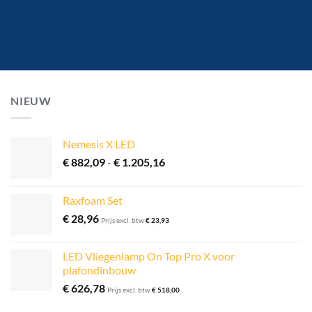
NIEUW
Nemesis X LED
Prijsklasse:
€
882,09
-
€
1.205,16
€ 882,09
tot
Raxfoam Set
€ 1.205,16
€
28,96
Prijs excl. btw
€
23,93
LED Vliegenlamp On Top Pro X voor
plafondinbouw
€
626,78
Prijs excl. btw
€
518,00