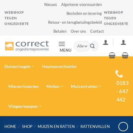
Ga
Nieuws
Algemene voorwaarden
naar
WEBSHOP
WEBSHOP
Bestellen en levering
inhoud
TEGEN
TEGEN
Retour- en terugbetalingsbeleid
ONGEDIERTE
ONGEDIERTE
Betalen
Over ons
Contact
Zoeken
naar:
MENU
Duiven/vogels
Houtworm/boktor
0183
Mieren/insecten
Mollen
Muizen/ratten
- 647
442
Vliegen/wespen
HOME
/
SHOP
/
MUIZEN EN RATTEN
/
RATTENVALLEN