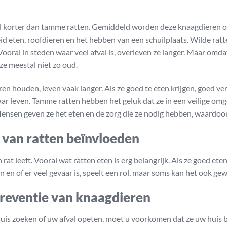
tal korter dan tamme ratten. Gemiddeld worden deze knaagdieren on
eid eten, roofdieren en het hebben van een schuilplaats. Wilde ra
ooral in steden waar veel afval is, overleven ze langer. Maar omda
ze meestal niet zo oud.
ren houden, leven vaak langer. Als ze goed te eten krijgen, goed 
jaar leven. Tamme ratten hebben het geluk dat ze in een veilige om
ensen geven ze het eten en de zorg die ze nodig hebben, waardoor 
 van ratten beïnvloeden
n rat leeft. Vooral wat ratten eten is erg belangrijk. Als ze goed ete
en of er veel gevaar is, speelt een rol, maar soms kan het ook ge
preventie van knaagdieren
uw huis zoeken of uw afval opeten, moet u voorkomen dat ze uw hui