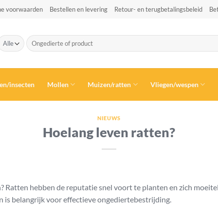
e voorwaarden
Bestellen en levering
Retour- en terugbetalingsbeleid
Be
Zoeken
naar:
en/insecten
Mollen
Muizen/ratten
Vliegen/wespen
NIEUWS
Hoelang leven ratten?
Ratten hebben de reputatie snel voort te planten en zich moeitel
s belangrijk voor effectieve ongediertebestrijding.