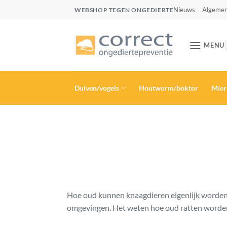
Ga
Nieuws
Algemen
WEBSHOP TEGEN ONGEDIERTE
naar
inhoud
MENU
Duiven/vogels
Houtworm/boktor
Mier
Hoe oud kunnen knaagdieren eigenlijk worden? 
omgevingen. Het weten hoe oud ratten worden i