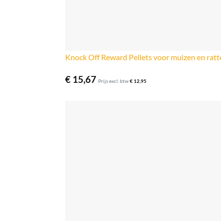
Knock Off Reward Pellets voor muizen en ratt
€
15,67
Prijs excl. btw
€
12,95