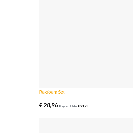
Raxfoam Set
€
28,96
Prijs excl. btw
€
23,93